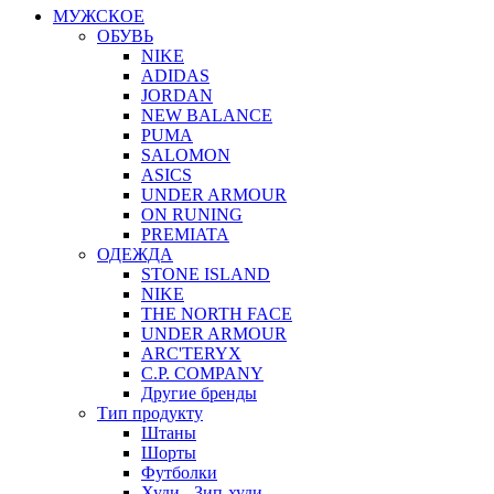
МУЖСКОЕ
ОБУВЬ
NIKE
ADIDAS
JORDAN
NEW BALANCE
PUMA
SALOMON
ASICS
UNDER ARMOUR
ON RUNING
PREMIATA
ОДЕЖДА
STONE ISLAND
NIKE
THE NORTH FACE
UNDER ARMOUR
ARC'TERYX
C.P. COMPANY
Другие бренды
Тип продукту
Штаны
Шорты
Футболки
Худи - Зип-худи