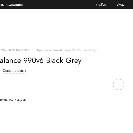
Укр
Рус
Вход
вы о магазине
БУВЬ NEW BALANCE
Кроссовки New Balance 990v6 Black Grey
lance 990v6 Black Grey
Оставить отзыв
ительной скидки