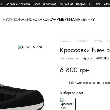
ас
Оплата и доставка
Обмен и возврат
Контактная информация
Блог
Отзы
МУЖСКОЕ
ЖЕНСКОЕ
АКСЕСУАРЫ
БРЕНДЫ
РЕБЕНКУ
Главная
МУЖСКОЕ
ОБУВЬ
О
Кроссовки New Ba
Нет в наличии
Артикул: M990BK6
6 800 грн
Войти
для отображения накоп
%
Выберите цвет