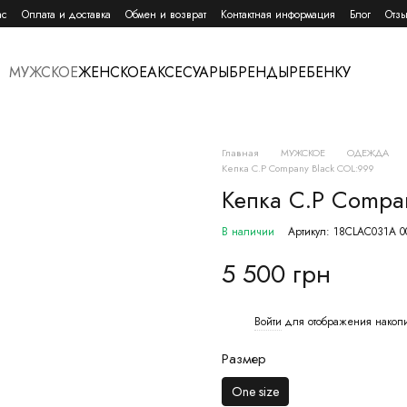
ас
Оплата и доставка
Обмен и возврат
Контактная информация
Блог
Отзы
МУЖСКОЕ
ЖЕНСКОЕ
АКСЕСУАРЫ
БРЕНДЫ
РЕБЕНКУ
Главная
МУЖСКОЕ
ОДЕЖДА
Кепка C.P Company Black COL:999
Кепка C.P Compa
В наличии
Артикул: 18CLAC031A 
5 500 грн
Войти
для отображения накоп
%
Размер
One size