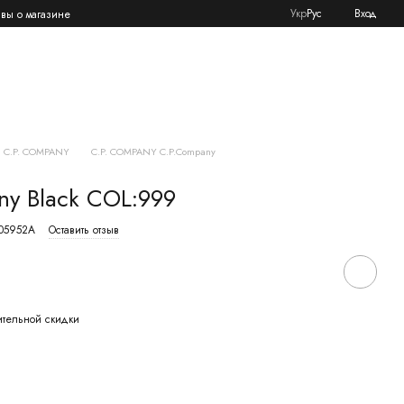
Укр
Рус
Вход
вы о магазине
C.P. COMPANY
C.P. COMPANY C.P.Company
ny Black COL:999
005952A
Оставить отзыв
ительной скидки