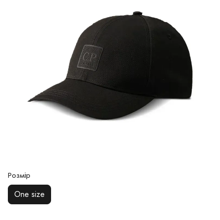
Розмір
One size