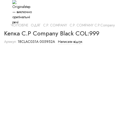
ЧОЛОВІЧЕ
ОДЯГ
C.P. COMPANY
C.P. COMPANY C.P.Company
Кепка C.P Company Black COL:999
Артикул:
18CLAC031A 005952A
Написати відгук