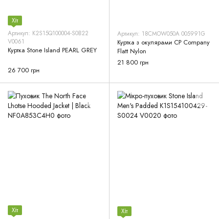
Хіт
Артикул: K2S15Q100004-S0B22
Артикул: 18CMOW050A 005991G
V0061
Куртка з окулярами CP Company
Куртка Stone Island PEARL GREY
Flatt Nylon
21 800 грн
26 700 грн
Хіт
Хіт