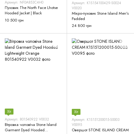
Артикул: NF0A853C4H0
Артикул: K1S154100429-S0024
Пуховик The North Face Lhotse
V0020
Hooded Jacket | Black
Мікро-пуховик Stone Island Men's
Padded
10 500 грн
24 800 грн
Хіт
Хіт
Артикул: 801540922 V0032
Артикул: K1S151200015-S0003
Вітровка чоловіча Stone Island
V0095
Garment Dyed Hooded
Овершот STONE ISLAND CREAM