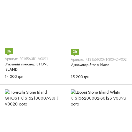
Хіт
Хіт
Артикул: 8015563B1 V0091
Артикул: K1S155100071-S00FC-V002
В'язаний пуловер STONE
Джемпер Stone Island
ISLAND
14 300 грн
15 200 грн