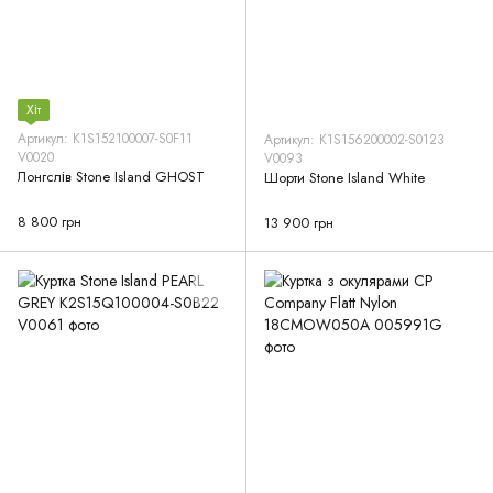
Хіт
Артикул: K1S152100007-S0F11
Артикул: K1S156200002-S0123
V0020
V0093
Лонгслів Stone Island GHOST
Шорти Stone Island White
8 800 грн
13 900 грн