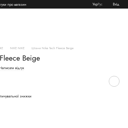
Укр
Рус
Вхід
дгуки про магазин
KE
NIKE NIKE
Штани Nike Tech Fleece Beige
Fleece Beige
Написати відгук
пичувальної знижки