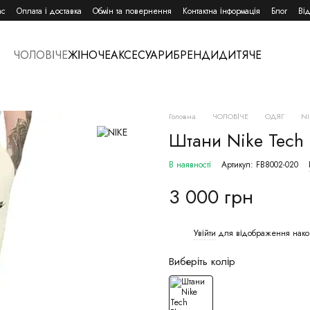
ас
Оплата і доставка
Обмін та повернення
Контактна інформація
Блог
Ві
ЧОЛОВІЧЕ
ЖІНОЧЕ
АКСЕСУАРИ
БРЕНДИ
ДИТЯЧЕ
Головна
ЧОЛОВІЧЕ
ОДЯГ
NI
Штани Nike Tech 
В наявності
Артикул: FB8002-020
3 000 грн
Увійти
для відображення нако
%
Виберіть колір