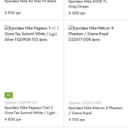
Кросівки Nike Air Max 95 Black
Кросівки Nike SHOX TL
Grey/Green
5 900 грн
6 000 грн
Хіт
Артикул: FQ0908-102
Артикул: DZ2617-008
Кросівки Nike Pegasus Trail 5
Кросівки Nike Metcon 9 Phantom
Gore-Tex Summit White / Light
/ Game Royal
Silver
4 800 грн
4 700 грн