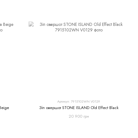
Артикул: 7915102WN V0129
Beige
Зіп овершот STONE ISLAND Old Effect Black
20 900 грн