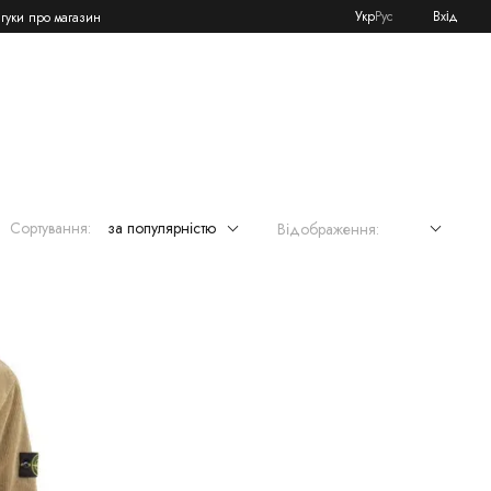
Укр
Рус
Вхід
дгуки про магазин
Сортування:
за популярністю
Відображення: