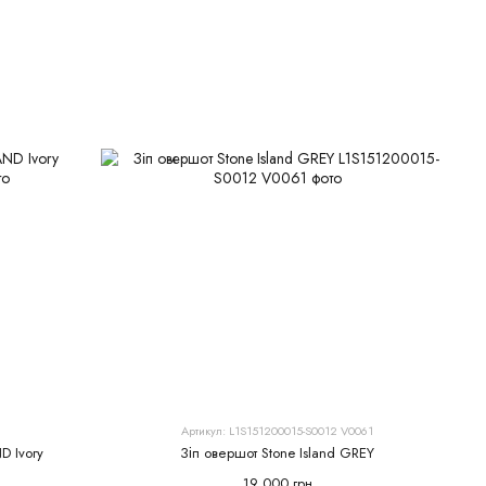
Артикул: L1S151200015-S0012 V0061
D Ivory
Зіп овершот Stone Island GREY
19 000 грн