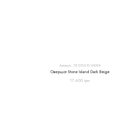
Артикул: 781510210 V0098
Овершот Stone Island Dark Beige
17 600 грн