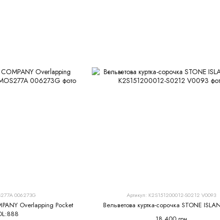
S277A 006273G
Артикул: K2S151200012-S0212 V0093
MPANY Overlapping Pocket
Вельветова куртка-сорочка STONE ISLAN
OL:888
18 400 грн