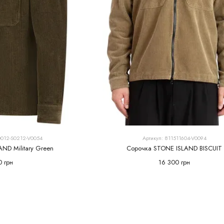
0012-S0212-V0054
Артикул: 811511604-V0094
ND Military Green
Сорочка STONE ISLAND BISCUIT
0 грн
16 300 грн