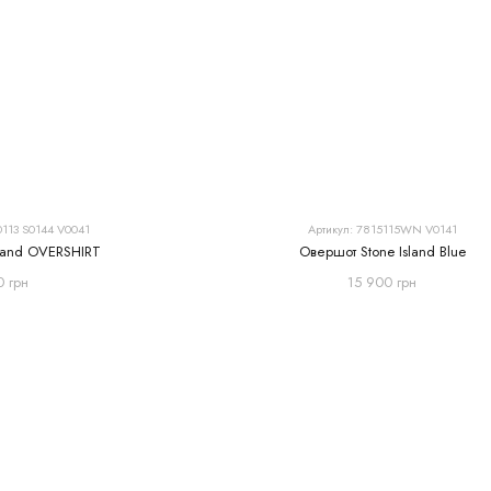
0113 S0144 V0041
Артикул: 7815115WN V0141
sland OVERSHIRT
Овершот Stone Island Blue
0 грн
15 900 грн