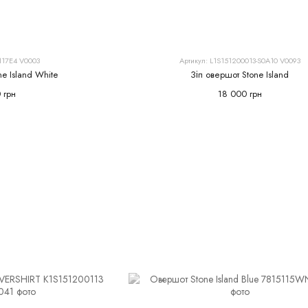
117E4 V0003
Артикул: L1S151200013-S0A10 V0093
ne Island White
Зіп овершот Stone Island
 грн
18 000 грн