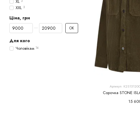
XL
3
XXL
3
Ціна, грн
От Ціна, грн
До Ціна, грн
ОК
Для кого
Чоловікам
14
Артикул: K2S15120
Сорочка STONE ISLA
15 60