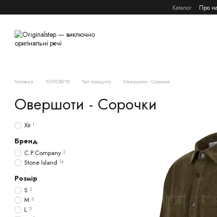
Перейти к основному контенту
Каталог
Про н
Головна
ЧОЛОВІЧЕ
Тип продукту
Овершоти - Сорочки
Овершоти - Сорочки
Хіт
1
Бренд
C.P.Company
2
Stone Island
14
Розмір
S
2
M
6
L
5