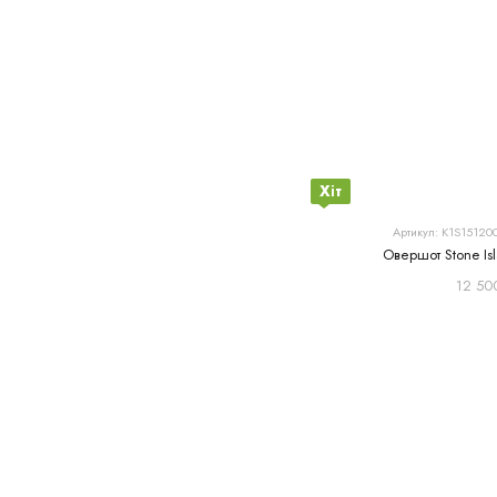
Хіт
Артикул: K1S15120
Овершот Stone I
12 50