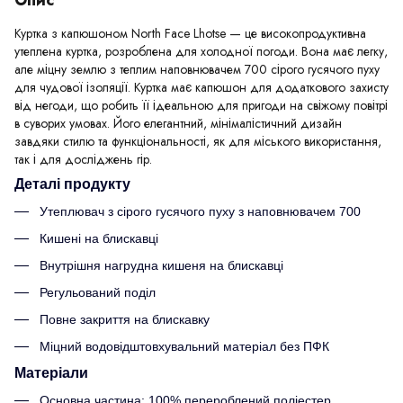
Куртка з капюшоном North Face Lhotse — це високопродуктивна
утеплена куртка, розроблена для холодної погоди. Вона має легку,
але міцну землю з теплим наповнювачем 700 сірого гусячого пуху
для чудової ізоляції. Куртка має капюшон для додаткового захисту
від негоди, що робить її ідеальною для пригоди на свіжому повітрі
в суворих умовах. Його елегантний, мінімалістичний дизайн
завдяки стилю та функціональності, як для міського використання,
так і для досліджень гір.
Деталі продукту
Утеплювач з сірого гусячого пуху з наповнювачем 700
Кишені на блискавці
Внутрішня нагрудна кишеня на блискавці
Регульований поділ
Повне закриття на блискавку
Міцний водовідштовхувальний матеріал без ПФК
Матеріали
Основна частина: 100% перероблений поліестер