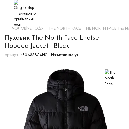
ЧОЛОВІЧЕ
ОДЯГ
THE NORTH FACE
THE NORTH FACE The No
Пуховик The North Face Lhotse
Hooded Jacket | Black
Артикул:
NF0A853C4H0
Написати відгук