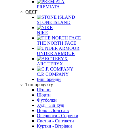
PREMIATA
ОДЯГ
STONE ISLAND
NIKE
THE NORTH FACE
UNDER ARMOUR
ARC'TERYX
C.P. COMPANY
Інші бренди
Тип продукту
Штани
Шорти
Футболки
Худi - Зіп-худі
Поло - Лонгслів
Овершоти - Сорочки
Светри - Світшоти
Куртки - Вітрівки