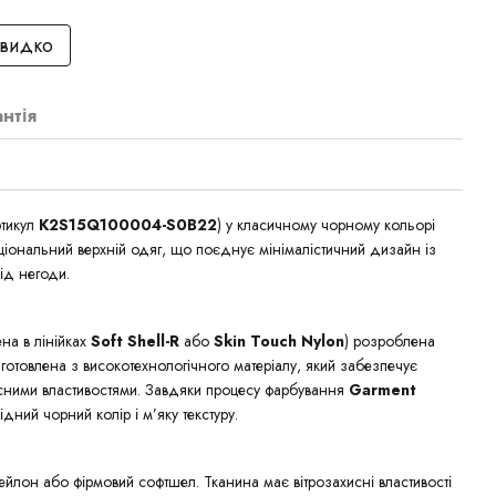
швидко
антія
тикул
K2S15Q100004-S0B22
) у класичному чорному кольорі
ціональний верхній одяг, що поєднує мінімалістичний дизайн із
ід негоди.
на в лінійках
Soft Shell-R
або
Skin Touch Nylon
) розроблена
готовлена з високотехнологічного матеріалу, який забезпечує
исними властивостями. Завдяки процесу фарбування
Garment
дний чорний колір і м’яку текстуру.
ейлон або фірмовий софтшел. Тканина має вітрозахисні властивості