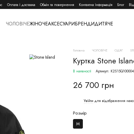
ас
Оплата і доставка
Обмін та повернення
Контактна інформація
Блог
Ві
ЧОЛОВІЧЕ
ЖІНОЧЕ
АКСЕСУАРИ
БРЕНДИ
ДИТЯЧЕ
Головна
ЧОЛОВІЧЕ
ОДЯГ
ST
Куртка Stone Islan
В наявності
Артикул: K2S15Q10000
26 700 грн
Увійти
для відображення нако
%
Розмір
M