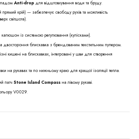
складом
Anti-drop
для відштовхування води та бруду.
ний прямий крій) — забезпечує свободу рухів та можливість
ерх світшота).
й капюшон із системою регулювання (кулісками).
а двостороння блискавка з брендованим текстильним пулером.
різні кишені на блискавках, інтегровані у шви для створення
тавки на рукавах та по нижньому краю для кращої ізоляції тепла.
ий патч
Stone Island Compass
на лівому рукаві.
кольору V0029.