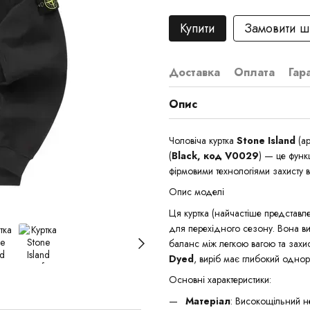
Купити
Замовити 
Доставка
Оплата
Гар
Опис
Чоловіча куртка
Stone Island
(ар
(
Black, код V0029
) — це функ
фірмовими технологіями захисту в
Опис моделі
Ця куртка (найчастіше представле
для перехідного сезону. Вона ви
баланс між легкою вагою та зах
Dyed
, виріб має глибокий однорі
Основні характеристики:
Матеріал
: Високощільний н