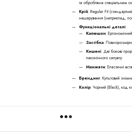
та оброблена спеціальним 
Крій
: Regular Fit (стандарт
нашарування (наприклад, пов
Функціональні деталі
:
Капюшон
: Ергономічни
Застібка
: Повнорозмірн
Кишені
: Дві бокові про
лаконічного силуету.
Манжети
: Еластичні вс
Брендинг
: Культовий знімн
Колір
: Чорний (Black), код 