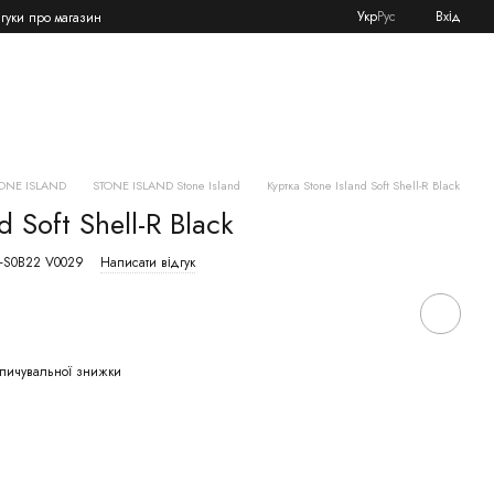
Укр
Рус
Вхід
дгуки про магазин
ONE ISLAND
STONE ISLAND Stone Island
Куртка Stone Island Soft Shell-R Black
d Soft Shell-R Black
4-S0B22 V0029
Написати відгук
пичувальної знижки